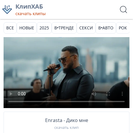
КлипХАБ
скачать клипы
ВСЕ
НОВЫЕ
2025
В•ТРЕНДЕ
СЕКСИ
В•АВТО
РОК
Enrasta - Дико мне
скачать клип