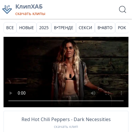
КлипХАБ
скачать клипы
ВСЕ
НОВЫЕ
2025
В•ТРЕНДЕ
СЕКСИ
В•АВТО
РОК
Red Hot Chili Peppers - Dark Necessities
скачать клип