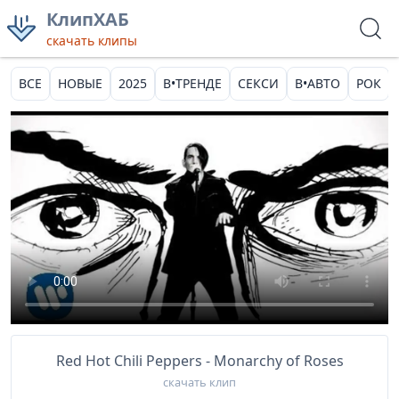
КлипХАБ
скачать клипы
ВСЕ
НОВЫЕ
2025
В•ТРЕНДЕ
СЕКСИ
В•АВТО
РОК
Red Hot Chili Peppers - Monarchy of Roses
скачать клип