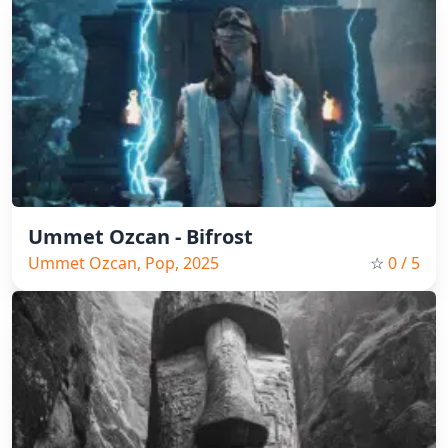
Ummet Ozcan - Bifrost
Ummet Ozcan, Pop, 2025
☆
0
/ 5