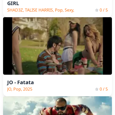
GIRL
SHAD3Z, TALISE HARRIS, Pop, Sexy,
☆
0
/ 5
2025, Car music, Bass music
JO - Fatata
JO, Pop, 2025
☆
0
/ 5