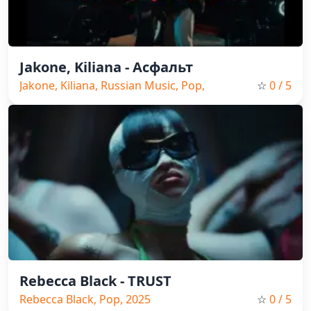
Jakone, Kiliana - Асфальт
Jakone, Kiliana, Russian Music, Pop,
☆
0
/ 5
2025
Rebecca Black - TRUST
Rebecca Black, Pop, 2025
☆
0
/ 5