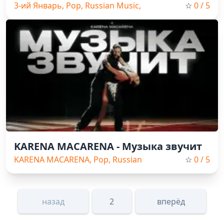
3-ий Январь, Pop, Russian Music,
☆
0
/ 5
2025
KARENA MACARENA - Музыка звучит
KARENA MACARENA, Pop, Russian
☆
0
/ 5
Music, 2025
назад
2
вперёд