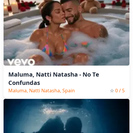
Maluma, Natti Natasha - No Te
Confundas
Maluma, Natti Natasha, Spain
☆
0
/ 5
Music, Pop, 2025