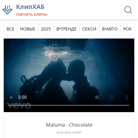
КлипХАБ
скачать клипы
ВСЕ
НОВЫЕ
2025
В•ТРЕНДЕ
СЕКСИ
В•АВТО
РОК
Maluma - Chocolate
скачать клип