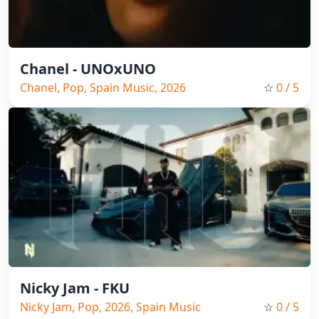
Chanel - UNOxUNO
Chanel, Pop, Spain Music, 2026
☆
0
/ 5
Nicky Jam - FKU
Nicky Jam, Pop, 2026, Spain Music
☆
0
/ 5