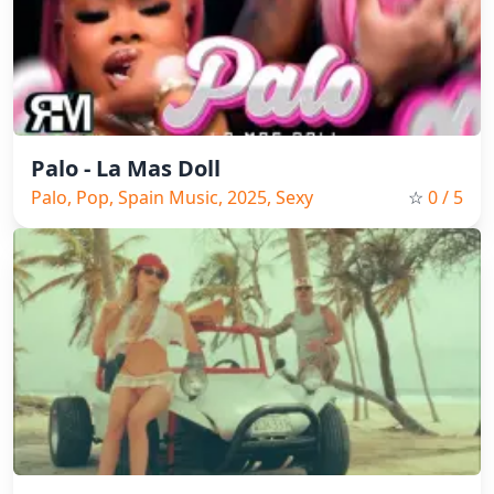
Palo - La Mas Doll
Palo, Pop, Spain Music, 2025, Sexy
☆
0
/ 5