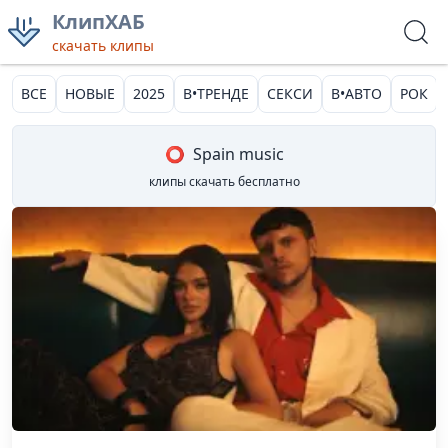
КлипХАБ
скачать клипы
ВСЕ
НОВЫЕ
2025
В•ТРЕНДЕ
СЕКСИ
В•АВТО
РОК
⭕
Spain music
клипы скачать бесплатно