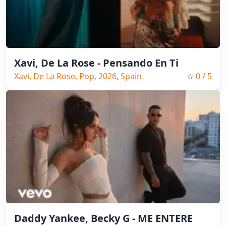
Xavi, De La Rose - Pensando En Ti
Xavi, De La Rose, Pop, 2026, Spain
☆
0
/ 5
Music
Daddy Yankee, Becky G - ME ENTERE