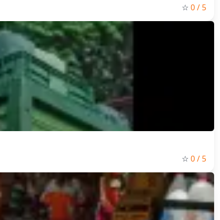
☆
0
/ 5
☆
0
/ 5