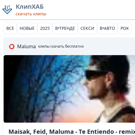
КлипХАБ
скачать клипы
ВСЕ
НОВЫЕ
2025
В•ТРЕНДЕ
СЕКСИ
В•АВТО
РОК
⭕
Maluma
клипы скачать бесплатно
Maisak, Feid, Maluma - Te Entiendo - remi