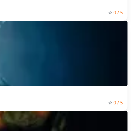
☆
0
/ 5
☆
0
/ 5