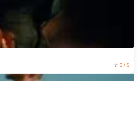
☆
0
/ 5