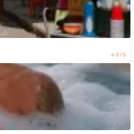
☆
0
/ 5