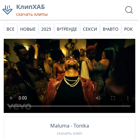
КлипХАБ
скачать клипы
ВСЕ
НОВЫЕ
2025
В•ТРЕНДЕ
СЕКСИ
В•АВТО
РОК
Maluma - Tonika
скачать клип