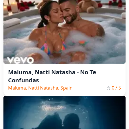
Maluma, Natti Natasha - No Te
Confundas
Maluma, Natti Natasha, Spain
☆
0
/ 5
Music, Pop, 2025