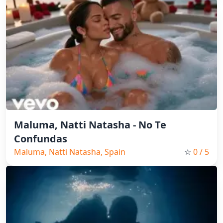
Maluma, Natti Natasha - No Te
Confundas
Maluma, Natti Natasha, Spain
☆
0
/ 5
Music, Pop, 2025