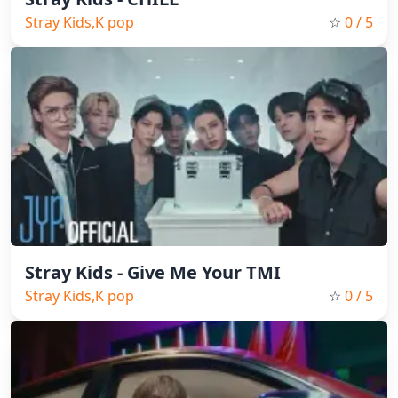
Stray Kids,K pop
☆
0
/ 5
Stray Kids - Give Me Your TMI
Stray Kids,K pop
☆
0
/ 5