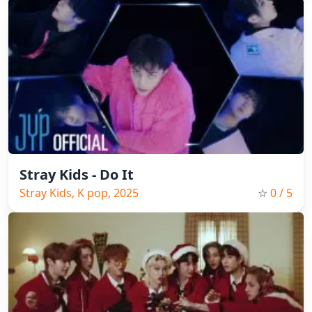
Stray Kids - Do It
Stray Kids, K pop, 2025
☆
0
/ 5