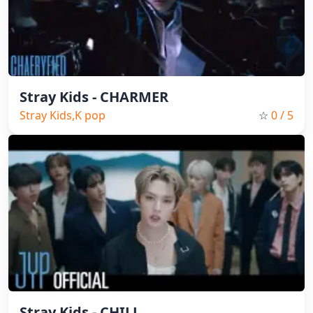
Stray Kids - CHARMER
Stray Kids,K pop
☆
0
/ 5
Stray Kids - CHILL