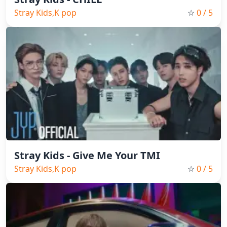
Stray Kids,K pop
☆
0
/ 5
Stray Kids - Give Me Your TMI
Stray Kids,K pop
☆
0
/ 5