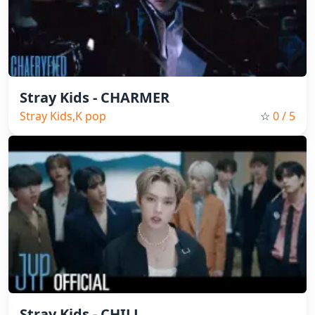
Stray Kids - CHARMER
Stray Kids,K pop
☆
0
/ 5
Stray Kids - CHILL