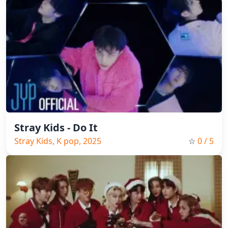
Stray Kids - Do It
Stray Kids, K pop, 2025
☆
0
/ 5