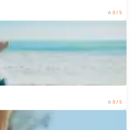
☆
0
/ 5
☆
0
/ 5