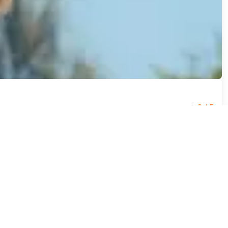
☆
0
/ 5