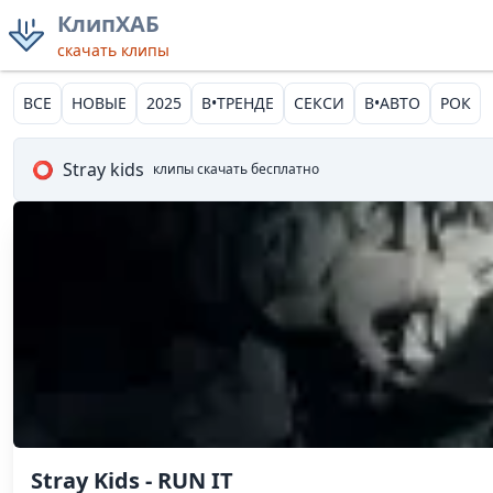
КлипХАБ
скачать клипы
ВСЕ
НОВЫЕ
2025
В•ТРЕНДЕ
СЕКСИ
В•АВТО
РОК
⭕
Stray kids
клипы скачать бесплатно
Stray Kids - RUN IT