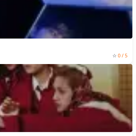
☆
0
/ 5