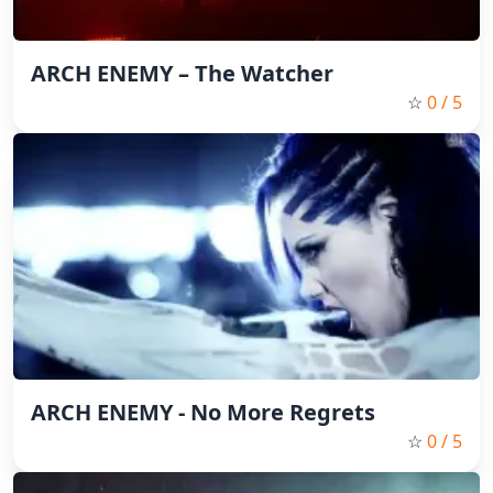
ARCH ENEMY – The Watcher
☆
0
/ 5
ARCH ENEMY - No More Regrets
☆
0
/ 5