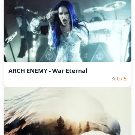
ARCH ENEMY - War Eternal
☆
0
/ 5