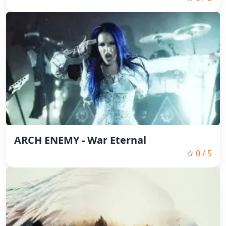
ARCH ENEMY - War Eternal
☆
0
/ 5