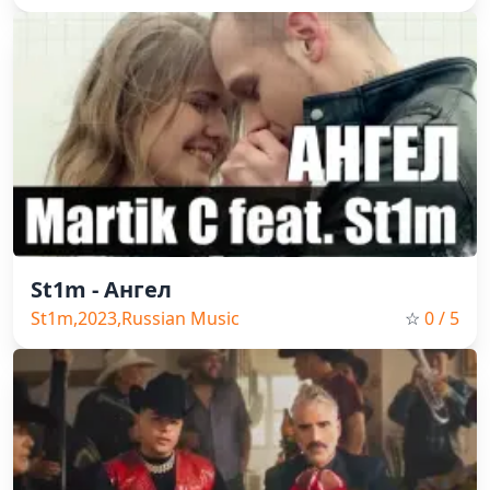
St1m - Ангел
St1m,2023,Russian Music
☆
0
/ 5