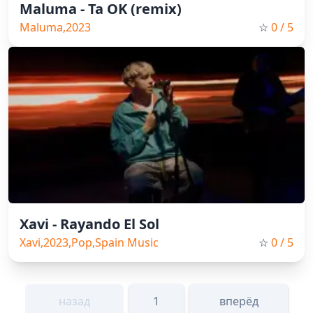
Maluma - Ta OK (remix)
Maluma,2023
☆
0
/ 5
Xavi - Rayando El Sol
Xavi,2023,Pop,Spain Music
☆
0
/ 5
назад
1
вперёд