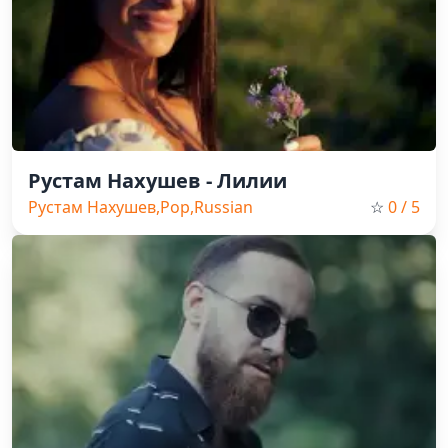
Рустам Нахушев - Лилии
Рустам Нахушев,Pop,Russian
☆
0
/ 5
Music,2023