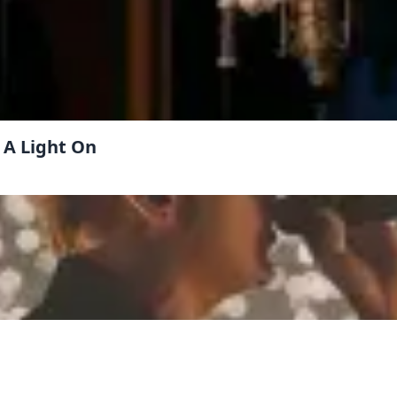
 A Light On
закрыть