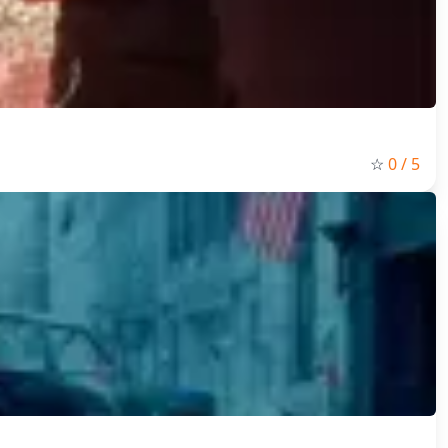
☆
0
/ 5