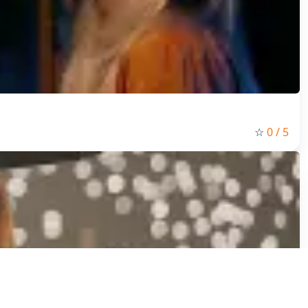
☆
0
/ 5