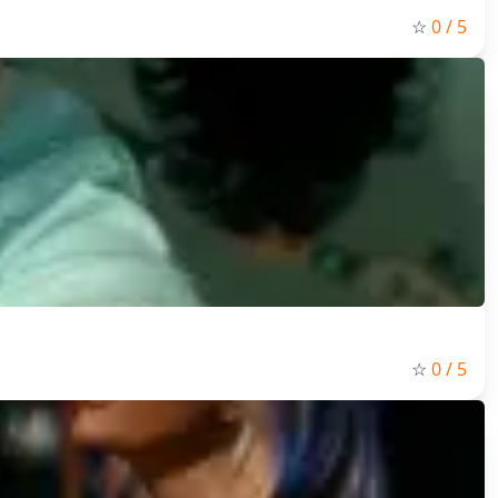
☆
0
/ 5
☆
0
/ 5