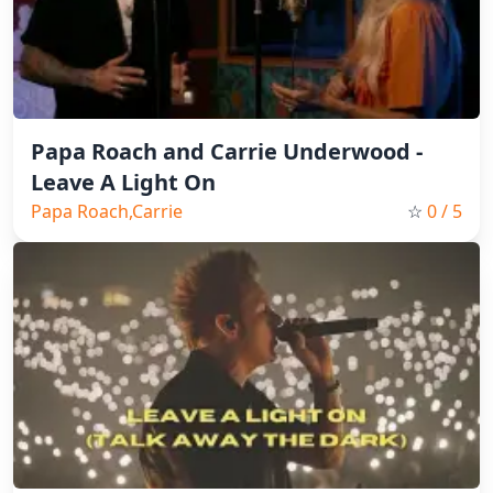
Papa Roach and Carrie Underwood -
Leave A Light On
Papa Roach,Carrie
☆
0
/ 5
Underwood,Rock,2024