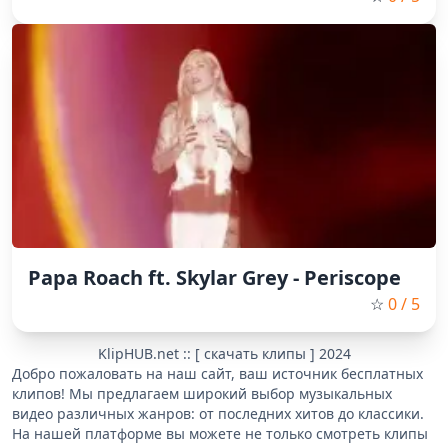
Papa Roach ft. Skylar Grey - Periscope
☆
0
/ 5
KlipHUB.net :: [ скачать клипы ] 2024
Добро пожаловать на наш сайт, ваш источник бесплатных
клипов! Мы предлагаем широкий выбор музыкальных
видео различных жанров: от последних хитов до классики.
На нашей платформе вы можете не только смотреть клипы