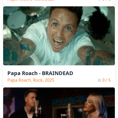
Papa Roach - BRAINDEAD
Papa Roach, Rock, 2025
☆
0
/ 5