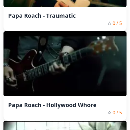
Papa Roach - Traumatic
☆
0
/ 5
Papa Roach - Hollywood Whore
☆
0
/ 5