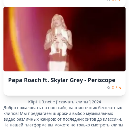
Papa Roach ft. Skylar Grey - Periscope
☆
0
/ 5
KlipHUB.net :: [ скачать клипы ] 2024
Добро пожаловать на наш сайт, ваш источник бесплатных
клипов! Мы предлагаем широкий выбор музыкальных
видео различных жанров: от последних хитов до классики.
На нашей платформе вы можете не только смотреть клипы