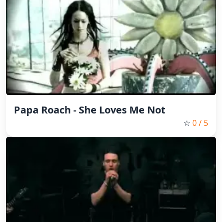
Papa Roach - She Loves Me Not
☆
0
/ 5