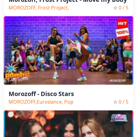
MOROZOFF, Frost Project,
☆
0
/ 5
Eurodance, 2025
Morozoff - Disco Stars
MOROZOFF,Eurodance, Pop
☆
0
/ 5