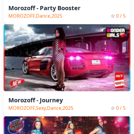
Morozoff - Party Booster
MOROZOFF,Dance,2025
☆
0
/ 5
Morozoff - Journey
MOROZOFF,Sexy,Dance,2025
☆
0
/ 5