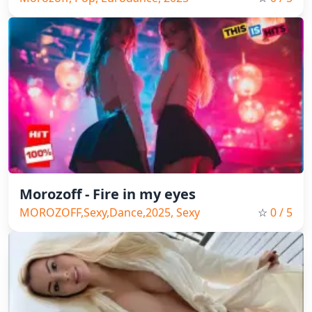
Morozoff - Fire in my eyes
MOROZOFF,Sexy,Dance,2025, Sexy
☆
0
/ 5