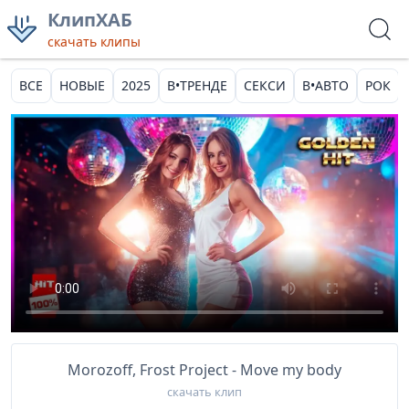
КлипХАБ
скачать клипы
ВСЕ
НОВЫЕ
2025
В•ТРЕНДЕ
СЕКСИ
В•АВТО
РОК
Morozoff, Frost Project - Move my body
скачать клип