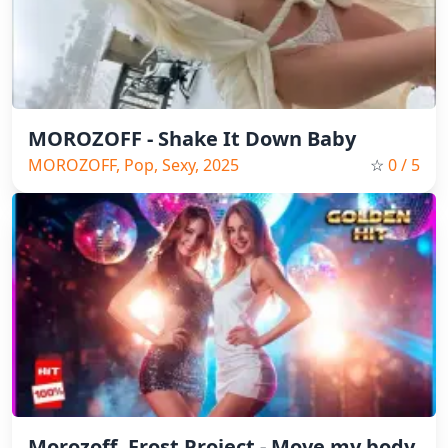
MOROZOFF - Shake It Down Baby
MOROZOFF, Pop, Sexy, 2025
☆
0
/ 5
Morozoff, Frost Project - Move my body