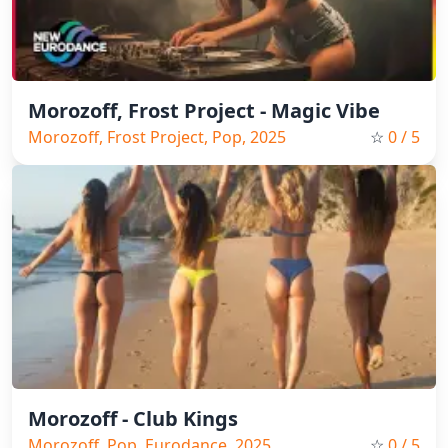
Morozoff, Frost Project - Magic Vibe
Morozoff, Frost Project, Pop, 2025
☆
0
/ 5
Morozoff - Club Kings
Morozoff, Pop, Eurodance, 2025
☆
0
/ 5