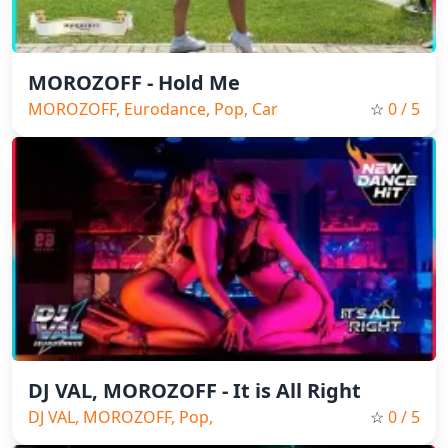
MOROZOFF - Hold Me
MOROZOFF, Eurodance, Pop, Car
☆
0
/ 5
music, Bass music
DJ VAL, MOROZOFF - It is All Right
DJ VAL, MOROZOFF, Pop,
☆
0
/ 5
Eurodance, 2025