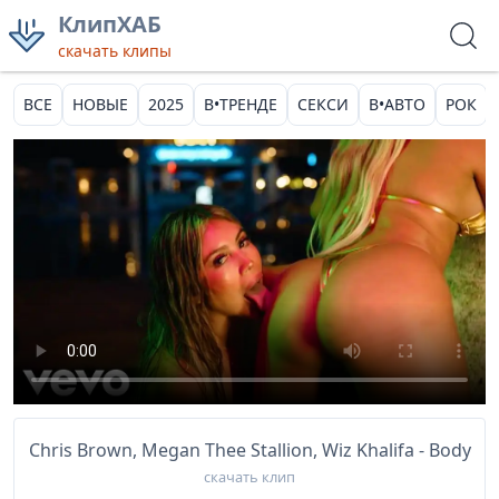
КлипХАБ
скачать клипы
ВСЕ
НОВЫЕ
2025
В•ТРЕНДЕ
СЕКСИ
В•АВТО
РОК
Chris Brown, Megan Thee Stallion, Wiz Khalifa - Body
скачать клип