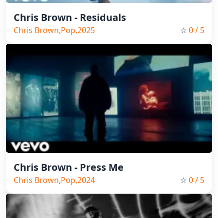
Chris Brown - Residuals
Chris Brown,Pop,2025
☆
0
/ 5
Chris Brown - Press Me
Chris Brown,Pop,2024
☆
0
/ 5