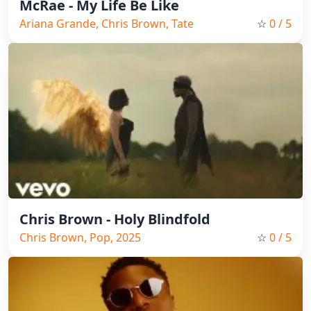
McRae - My Life Be Like
Ariana Grande, Chris Brown, Tate
☆
0
/ 5
McRae, Pop, 2026
Chris Brown - Holy Blindfold
Chris Brown, Pop, 2025
☆
0
/ 5