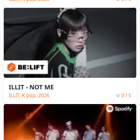
ILLIT - NOT ME
ILLIT, K pop, 2026
☆
0
/ 5