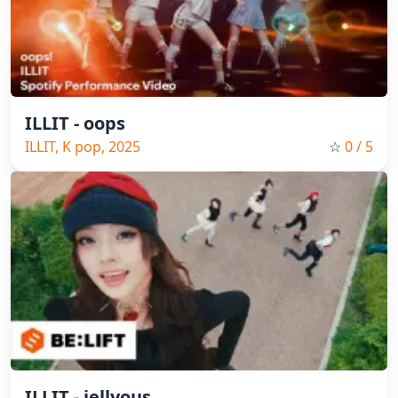
ILLIT - oops
ILLIT, K pop, 2025
☆
0
/ 5
ILLIT.- jellyous