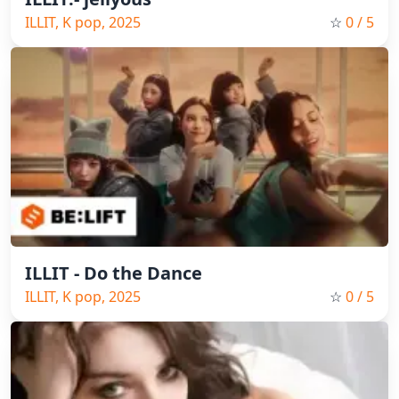
ILLIT, K pop, 2025
☆
0
/ 5
ILLIT - Do the Dance
ILLIT, K pop, 2025
☆
0
/ 5