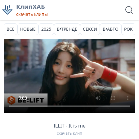
КлипХАБ
скачать клипы
ВСЕ
НОВЫЕ
2025
В•ТРЕНДЕ
СЕКСИ
В•АВТО
РОК
ILLIT - It is me
скачать клип