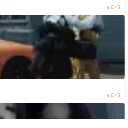
☆
0
/ 5
☆
0
/ 5