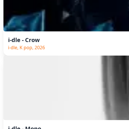
i-dle - Crow
i-dle, K pop, 2026
i-dle - Mono