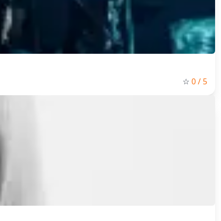
☆
0
/ 5