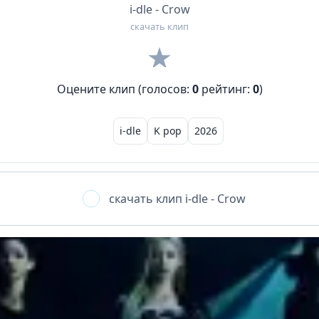
i-dle - Crow
скачать клип
Оцените клип (голосов:
0
рейтинг:
0
)
i-dle
K pop
2026
скачать клип
i-dle - Crow