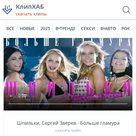
КлипХАБ
скачать клипы
ВСЕ
НОВЫЕ
2025
В•ТРЕНДЕ
СЕКСИ
В•АВТО
РОК
Шпильки, Сергей Зверев - Больше гламура
скачать клип