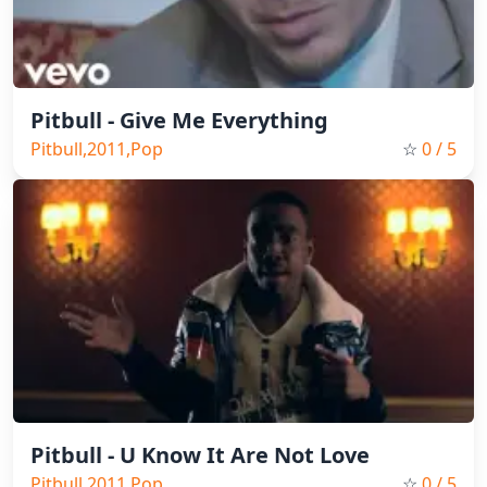
Pitbull - Give Me Everything
Pitbull,2011,Pop
☆
0
/ 5
Pitbull - U Know It Are Not Love
Pitbull,2011,Pop
☆
0
/ 5