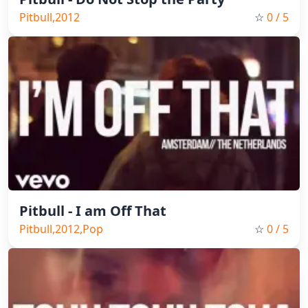
Pitbull,2012
☆
0
/ 5
Pitbull - I am Off That
Pitbull,2012,Pop
☆
0
/ 5