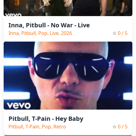
Inna, Pitbull - No War - Live
Inna, Pitbull, Pop, Live, 2026
☆
0
/ 5
Pitbull, T-Pain - Hey Baby
Pitbull, T-Pain, Pop, Retro
☆
0
/ 5