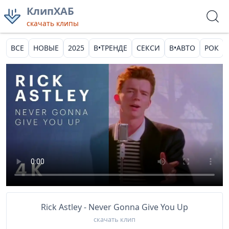
КлипХАБ
скачать клипы
ВСЕ
НОВЫЕ
2025
В•ТРЕНДЕ
СЕКСИ
В•АВТО
РОК
Rick Astley - Never Gonna Give You Up
скачать клип