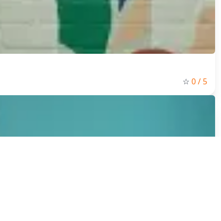
☆
0
/ 5