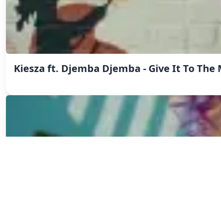
Kiesza ft. Djemba Djemba - Give It To Th
Bakermat ft. Kiesza - Dont Want You Back