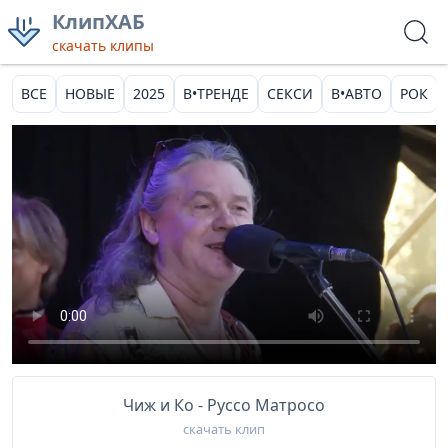
КлипХАБ
скачать клипы
ВСЕ
НОВЫЕ
2025
В•ТРЕНДЕ
СЕКСИ
В•АВТО
РОК
Чиж и Ко - Руссо Матросо
скачать клип