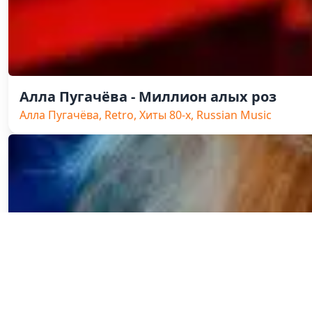
Алла Пугачёва - Миллион алых роз
Алла Пугачёва, Retro, Хиты 80-х, Russian Music
Алла Пугачёва - Позови меня с собой