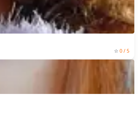
☆
0
/ 5