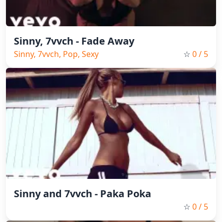
Sinny, 7vvch - Fade Away
Sinny, 7vvch, Pop, Sexy
☆
0
/ 5
Sinny and 7vvch - Paka Poka
☆
0
/ 5