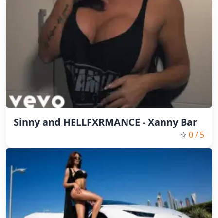
Sinny and HELLFXRMANCE - Xanny Bar
☆
0
/ 5