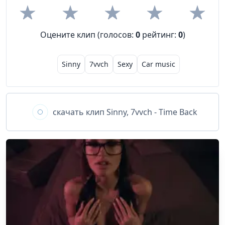
Оцените клип (голосов:
0
рейтинг:
0
)
Sinny
7vvch
Sexy
Car music
скачать клип
Sinny, 7vvch - Time Back