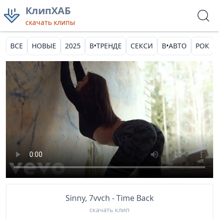
КлипХАБ
скачать клипы
ВСЕ
НОВЫЕ
2025
В•ТРЕНДЕ
СЕКСИ
В•АВТО
РОК
Sinny, 7vvch - Time Back
скачать клип