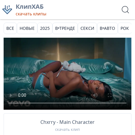
КлипХАБ
скачать клипы
ВСЕ
НОВЫЕ
2025
В•ТРЕНДЕ
СЕКСИ
В•АВТО
РОК
Chxrry - Main Character
скачать клип