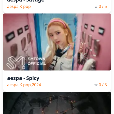
aespa,K pop
☆
0
/ 5
aespa - Spicy
aespa,K pop,2024
☆
0
/ 5