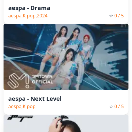
aespa - Drama
aespa,K pop,2024
☆
0
/ 5
aespa - Next Level
aespa,K pop
☆
0
/ 5