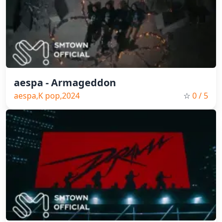
aespa - Armageddon
aespa,K pop,2024
☆
0
/ 5