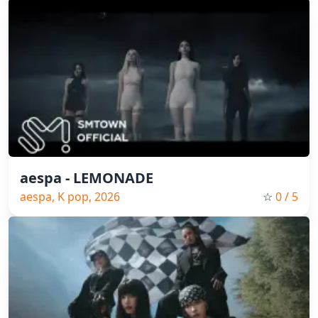
aespa - LEMONADE
aespa, K pop, 2026
☆
0
/ 5