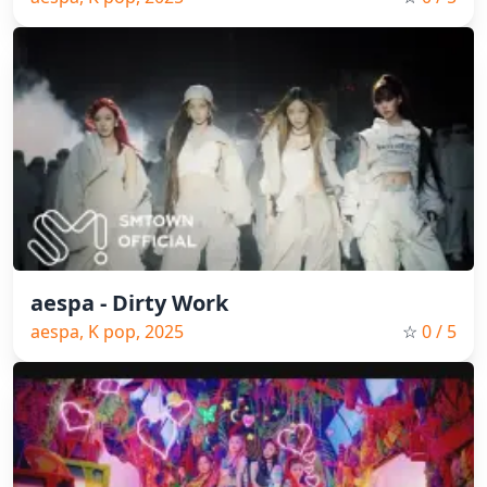
aespa - Dirty Work
aespa, K pop, 2025
☆
0
/ 5