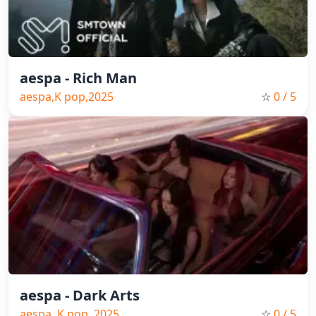
aespa - Rich Man
aespa,K pop,2025
☆
0
/ 5
aespa - Dark Arts
aespa, K pop, 2025
☆
0
/ 5