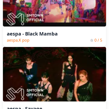
aespa - Black Mamba
aespa,K pop
☆
0
/ 5
aespa - Savage