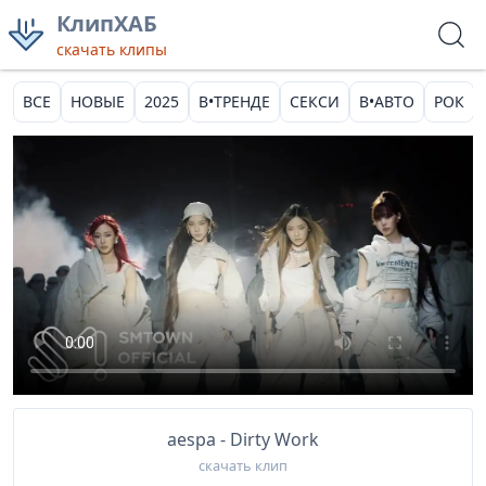
КлипХАБ
скачать клипы
ВСЕ
НОВЫЕ
2025
В•ТРЕНДЕ
СЕКСИ
В•АВТО
РОК
aespa - Dirty Work
скачать клип