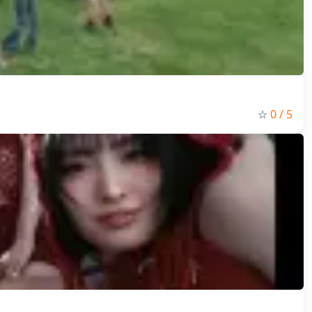
☆
0
/ 5