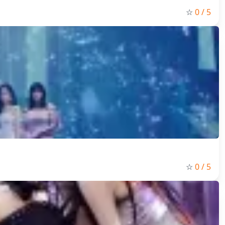
☆
0
/ 5
☆
0
/ 5