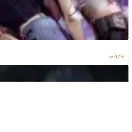
☆
0
/ 5