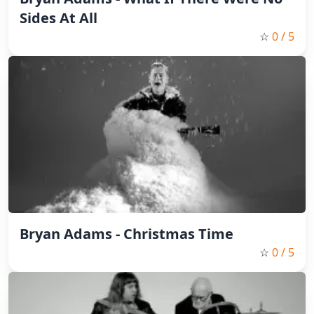
Sides At All
☆
0
/ 5
Bryan Adams - Christmas Time
☆
0
/ 5