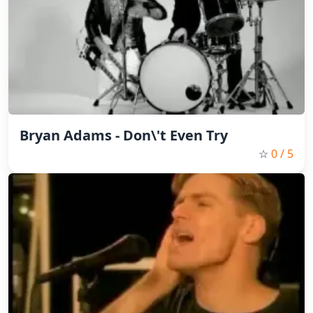
Bryan Adams - Don\'t Even Try
☆
0
/ 5