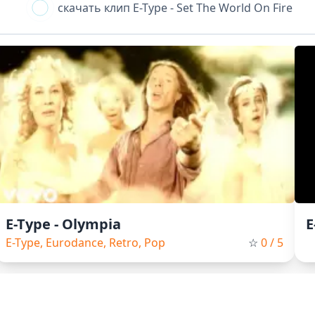
скачать клип
E-Type - Set The World On Fire
E-Type - Olympia
E
E-Type, Eurodance, Retro, Pop
☆
0
/ 5
KlipHUB.net :: [ скачать клипы ] 2024
ипов! Мы предлагаем широкий выбор музыкальных видео различ
 скачивать их на ваше устройство без каких-либо ограничений