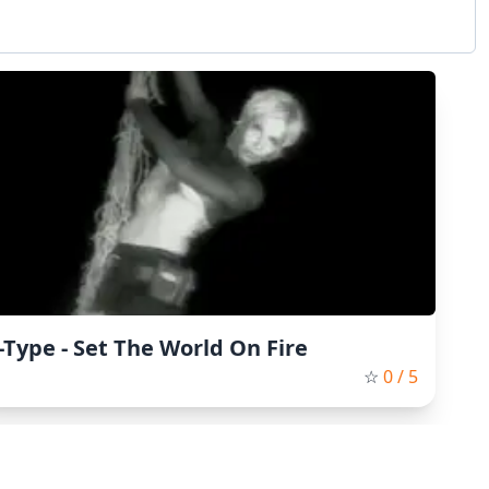
-Type - Set The World On Fire
☆
0
/ 5
ных жанров: от последних хитов до классики. На нашей
. Преимущества нашего сервиса: Бесплатно и без