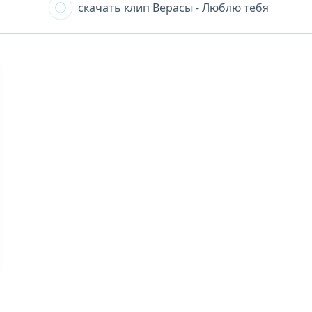
скачать клип
Верасы - Люблю тебя
KlipHUB.net :: [ скачать клипы ] 2024
ипов! Мы предлагаем широкий выбор музыкальных видео различ
 скачивать их на ваше устройство без каких-либо ограничений