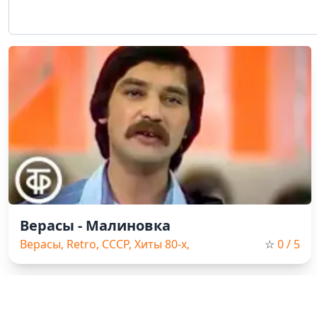
Верасы - Малиновка
Верасы, Retro, СССР, Хиты 80-х,
☆
0
/ 5
Russian Music
Добро пожаловать на наш сайт, ваш источник бесплатных кл
платформе вы можете не только смотреть клипы онлайн, но и