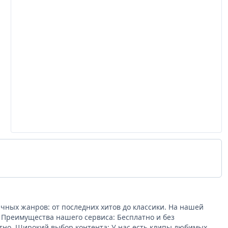
ных жанров: от последних хитов до классики. На нашей
. Преимущества нашего сервиса: Бесплатно и без
тно. Широкий выбор контента: У нас есть клипы любимых