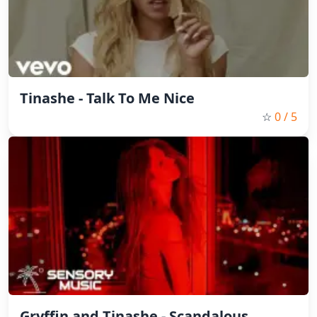
Tinashe - Talk To Me Nice
☆
0
/ 5
Gryffin and Tinashe - Scandalous