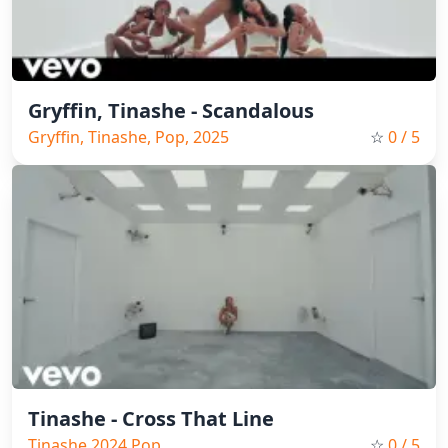
Gryffin, Tinashe - Scandalous
Gryffin, Tinashe, Pop, 2025
☆
0
/ 5
Tinashe - Cross That Line
Tinashe,2024,Pop
☆
0
/ 5