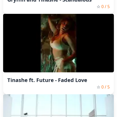
☆
0
/ 5
Tinashe ft. Future - Faded Love
☆
0
/ 5