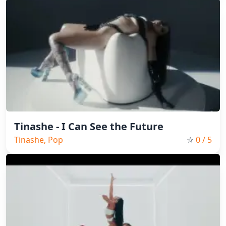
Tinashe - I Can See the Future
Tinashe, Pop
☆
0
/ 5