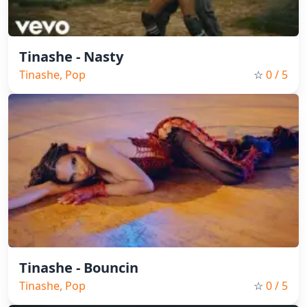
Tinashe - Nasty
Tinashe, Pop
☆
0
/ 5
Tinashe - Bouncin
Tinashe, Pop
☆
0
/ 5