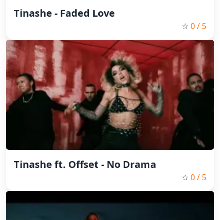
Tinashe - Faded Love
☆
0
/ 5
Tinashe ft. Offset - No Drama
☆
0
/ 5