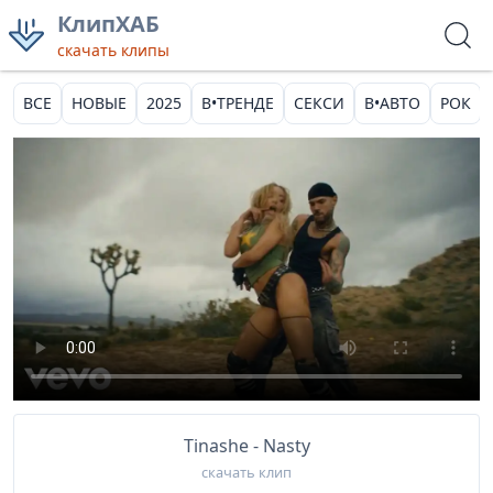
КлипХАБ
скачать клипы
ВСЕ
НОВЫЕ
2025
В•ТРЕНДЕ
СЕКСИ
В•АВТО
РОК
Tinashe - Nasty
скачать клип