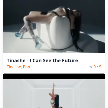
Tinashe - I Can See the Future
Tinashe, Pop
☆
0
/ 5