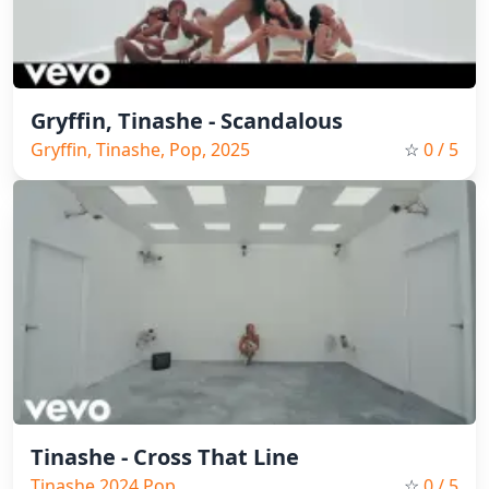
Gryffin, Tinashe - Scandalous
Gryffin, Tinashe, Pop, 2025
☆
0
/ 5
Tinashe - Cross That Line
Tinashe,2024,Pop
☆
0
/ 5