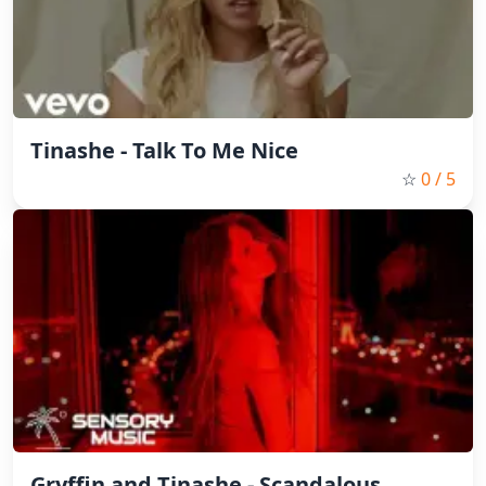
Tinashe - Talk To Me Nice
☆
0
/ 5
Gryffin and Tinashe - Scandalous