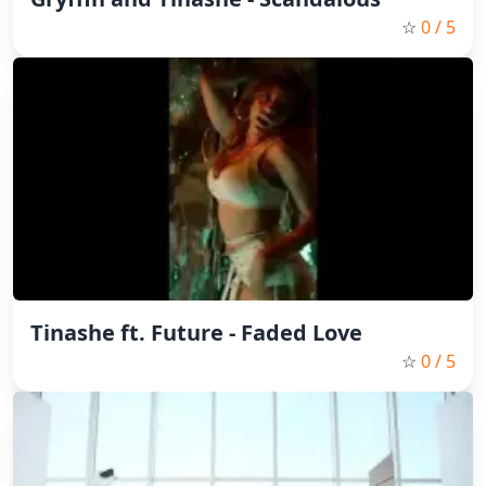
☆
0
/ 5
Tinashe ft. Future - Faded Love
☆
0
/ 5