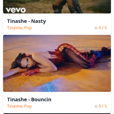
Tinashe - Nasty
Tinashe, Pop
☆
0
/ 5
Tinashe - Bouncin
Tinashe, Pop
☆
0
/ 5