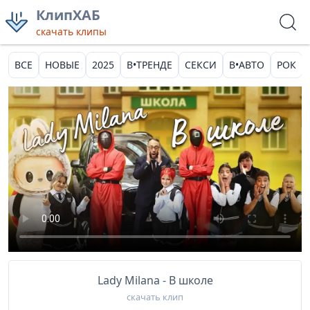
КлипХАБ
скачать клипы
ВСЕ
НОВЫЕ
2025
В•ТРЕНДЕ
СЕКСИ
В•АВТО
РОК
Lady Milana - В школе
скачать клип