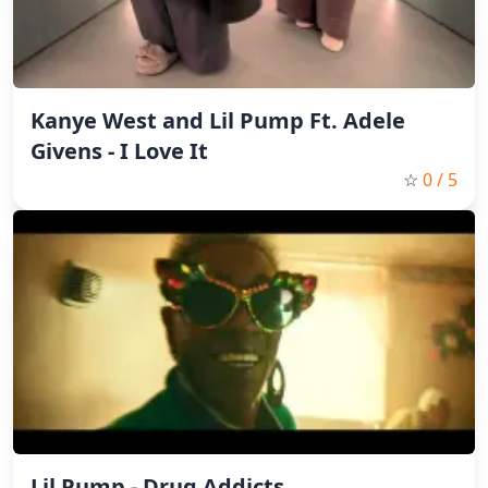
Kanye West and Lil Pump Ft. Adele
Givens - I Love It
☆
0
/ 5
Lil Pump - Drug Addicts