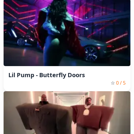
Lil Pump - Butterfly Doors
☆
0
/ 5