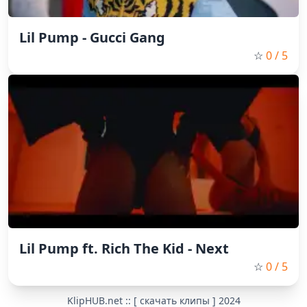
Lil Pump - Gucci Gang
☆
0
/ 5
Lil Pump ft. Rich The Kid - Next
☆
0
/ 5
KlipHUB.net :: [ скачать клипы ] 2024