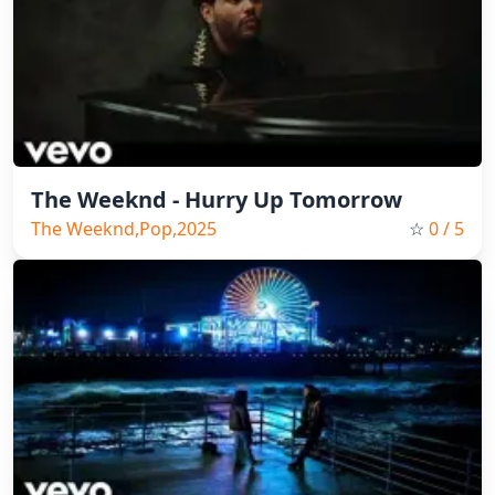
The Weeknd - Hurry Up Tomorrow
The Weeknd,Pop,2025
☆
0
/ 5