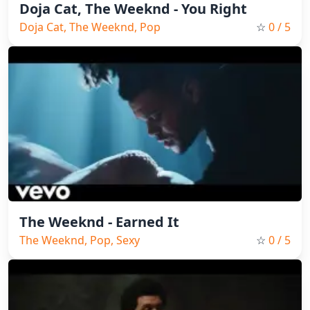
Doja Cat, The Weeknd - You Right
Doja Cat, The Weeknd, Pop
☆
0
/ 5
The Weeknd - Earned It
The Weeknd, Pop, Sexy
☆
0
/ 5