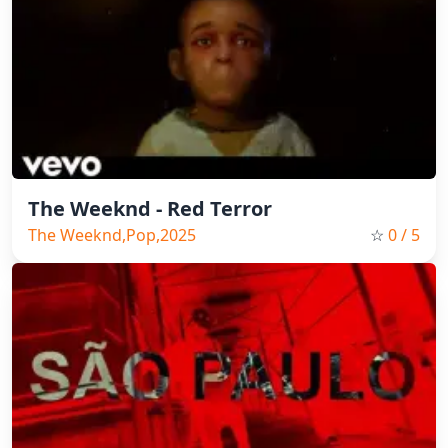
The Weeknd - Red Terror
The Weeknd,Pop,2025
☆
0
/ 5