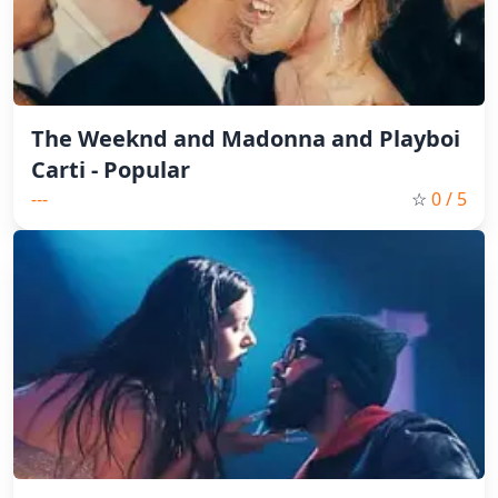
The Weeknd and Madonna and Playboi
Carti - Popular
---
☆
0
/ 5