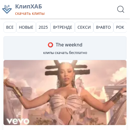
КлипХАБ
скачать клипы
ВСЕ
НОВЫЕ
2025
В•ТРЕНДЕ
СЕКСИ
В•АВТО
РОК
⭕
The weeknd
клипы скачать бесплатно