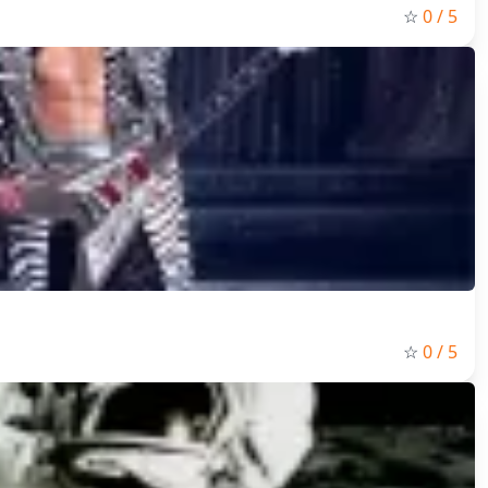
☆
0
/ 5
☆
0
/ 5