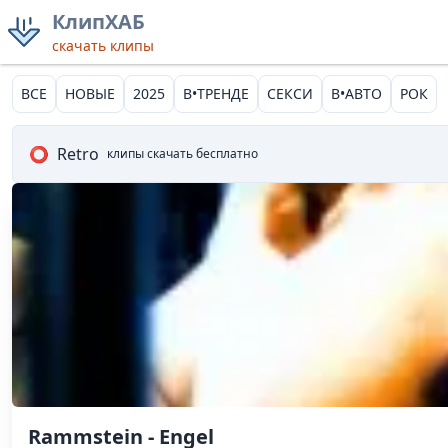
КлипХАБ
скачать клипы
ВСЕ
НОВЫЕ
2025
В•ТРЕНДЕ
СЕКСИ
В•АВТО
РОК
⭕
Retro
клипы скачать бесплатно
Rammstein - Engel