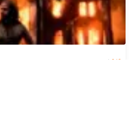
☆
0
/ 5