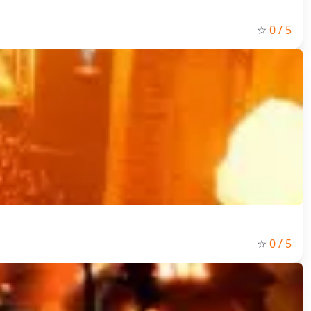
☆
0
/ 5
☆
0
/ 5