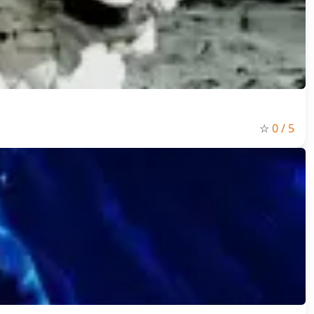
☆
0
/ 5