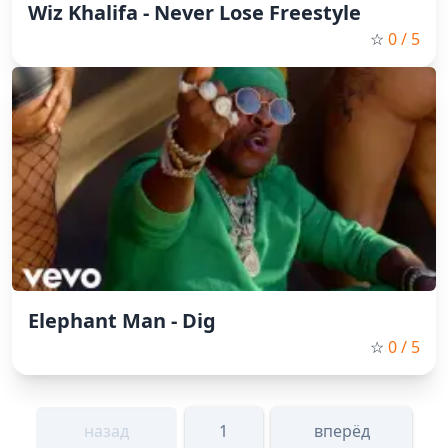
Wiz Khalifa - Never Lose Freestyle
☆
0
/ 5
Elephant Man - Dig
☆
0
/ 5
назад
1
вперёд