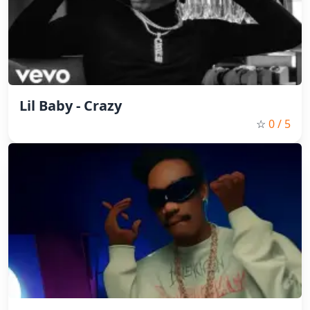
Lil Baby - Crazy
☆
0
/ 5