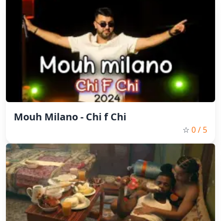
Mouh Milano - Chi f Chi
☆
0
/ 5