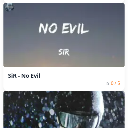
SiR - No Evil
☆
0
/ 5