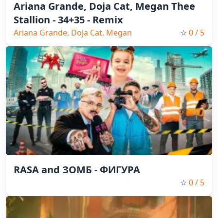
Ariana Grande, Doja Cat, Megan Thee
Stallion - 34+35 - Remix
Ariana Grande, Doja Cat, Megan
☆
0
/ 5
Thee Stallion, Pop
RASA and ЗОМБ - ФИГУРА
☆
0
/ 5