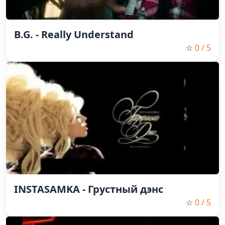
B.G. - Really Understand
☆
0
/ 5
INSTASAMKA - Грустный дэнс
☆
0
/ 5