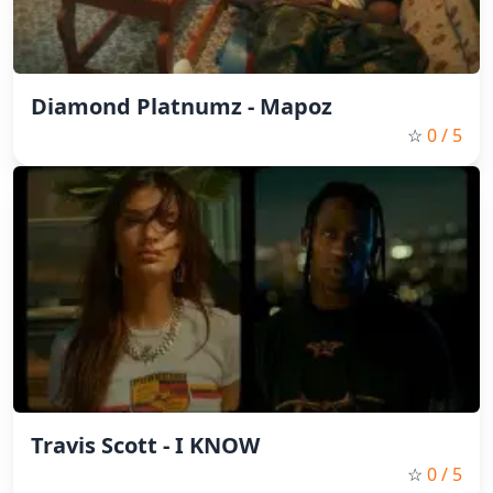
Diamond Platnumz - Mapoz
☆
0
/ 5
Travis Scott - I KNOW
☆
0
/ 5