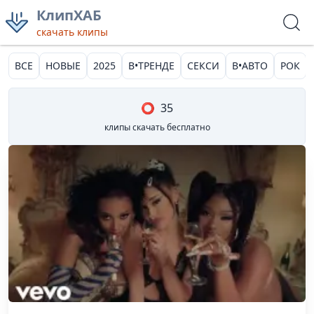
КлипХАБ
скачать клипы
ВСЕ
НОВЫЕ
2025
В•ТРЕНДЕ
СЕКСИ
В•АВТО
РОК
⭕
35
клипы скачать бесплатно