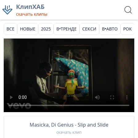
КлипХАБ
скачать клипы
ВСЕ
НОВЫЕ
2025
В•ТРЕНДЕ
СЕКСИ
В•АВТО
РОК
Masicka, Di Genius - Slip and Slide
скачать клип