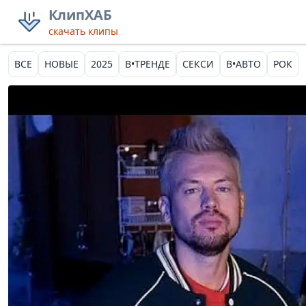
КлипХАБ
скачать клипы
ВСЕ
НОВЫЕ
2025
В•ТРЕНДЕ
СЕКСИ
В•АВТО
РОК