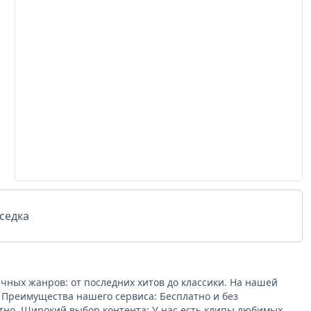
седка
ных жанров: от последних хитов до классики. На нашей
. Преимущества нашего сервиса: Бесплатно и без
тно. Широкий выбор контента: У нас есть клипы любимых