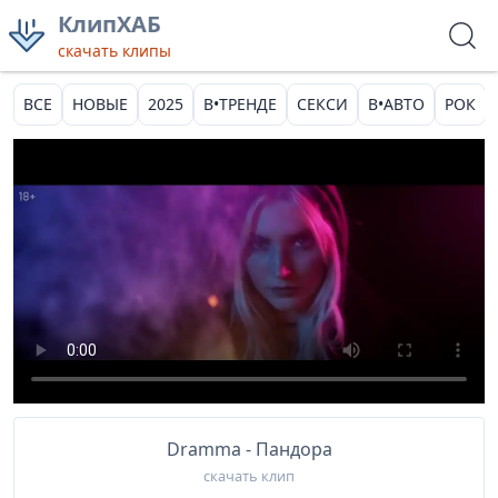
КлипХАБ
скачать клипы
ВСЕ
НОВЫЕ
2025
В•ТРЕНДЕ
СЕКСИ
В•АВТО
РОК
Dramma - Пандора
скачать клип