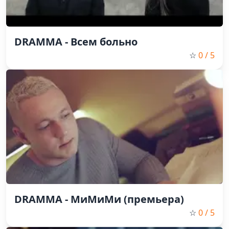
DRAMMA - Всем больно
☆
0
/ 5
DRAMMA - МиМиМи (премьера)
☆
0
/ 5